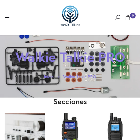
Saltar
al
0
texto
Walkie Talkie PRO
Inicio
Walkie Talkie PRO
Secciones